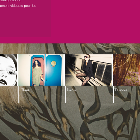
 quoi qui donne
lement videaste pour les
Mode
Luxe
Presse