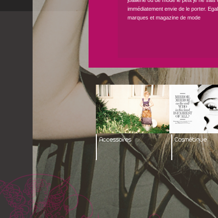
joaillerie ou de mode le petit je ne sais
immédiatement envie de le porter. Ega
marques et magazine de mode
Accessoires
Cosmétique